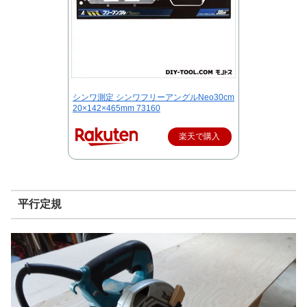
シンワ測定 シンワフリーアングルNeo30cm
20×142×465mm 73160
楽天で購入
平行定規